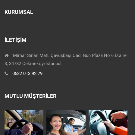
KURUMSAL
İLETIŞIM
Mimar Sinan Mah. Çavuşbaşı Cad. Gün Plaza No 6 D:aire
3, 34782 Çekmeköy/İstanbul
0532 013 92 79
MUTLU MÜŞTERILER